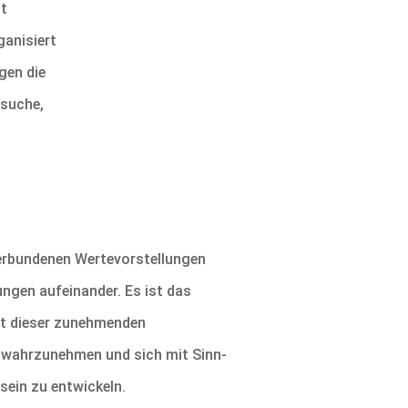
bt
anisiert
gen die
rsuche,
verbundenen Wertevorstellungen
ngen aufeinander. Es ist das
mit dieser zunehmenden
rt wahrzunehmen und sich mit Sinn-
ein zu entwickeln.