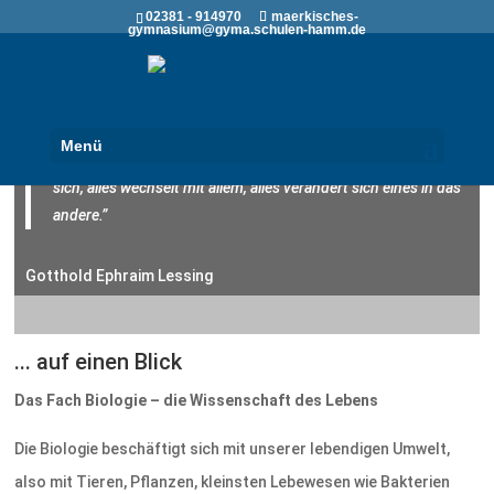
02381 - 914970
maerkisches-
gymnasium@gyma.schulen-hamm.de
Biologie
Menü
“In der Natur ist alles mit allem verbunden, alles durchkreuzt
sich, alles wechselt mit allem, alles verändert sich eines in das
andere.”
Gotthold Ephraim Lessing
... auf einen Blick
Das Fach Biologie – die Wissenschaft des Lebens
Die Biologie beschäftigt sich mit unserer lebendigen Umwelt,
also mit Tieren, Pflanzen, kleinsten Lebewesen wie Bakterien