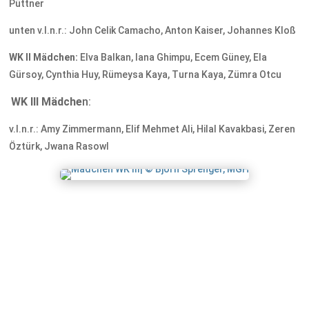
Püttner
unten v.l.n.r.: John Celik Camacho, Anton Kaiser, Johannes Kloß
WK II Mädchen:
Elva Balkan, Iana Ghimpu, Ecem Güney, Ela
Gürsoy, Cynthia Huy, Rümeysa Kaya, Turna Kaya, Zümra Otcu
WK III Mädche
n:
v.l.n.r.: Amy Zimmermann, Elif Mehmet Ali, Hilal Kavakbasi, Zeren
Öztürk, Jwana Rasowl