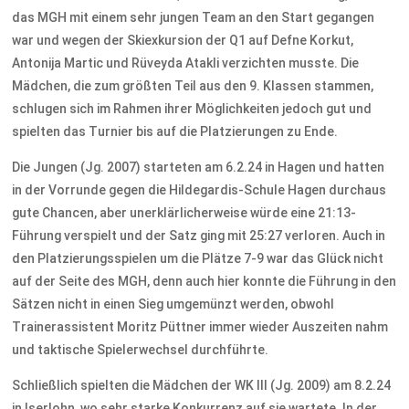
das MGH mit einem sehr jungen Team an den Start gegangen
war und wegen der Skiexkursion der Q1 auf Defne Korkut,
Antonija Martic und Rüveyda Atakli verzichten musste. Die
Mädchen, die zum größten Teil aus den 9. Klassen stammen,
schlugen sich im Rahmen ihrer Möglichkeiten jedoch gut und
spielten das Turnier bis auf die Platzierungen zu Ende.
Die Jungen (Jg. 2007) starteten am 6.2.24 in Hagen und hatten
in der Vorrunde gegen die Hildegardis-Schule Hagen durchaus
gute Chancen, aber unerklärlicherweise würde eine 21:13-
Führung verspielt und der Satz ging mit 25:27 verloren. Auch in
den Platzierungsspielen um die Plätze 7-9 war das Glück nicht
auf der Seite des MGH, denn auch hier konnte die Führung in den
Sätzen nicht in einen Sieg umgemünzt werden, obwohl
Trainerassistent Moritz Püttner immer wieder Auszeiten nahm
und taktische Spielerwechsel durchführte.
Schließlich spielten die Mädchen der WK III (Jg. 2009) am 8.2.24
in Iserlohn, wo sehr starke Konkurrenz auf sie wartete. In der